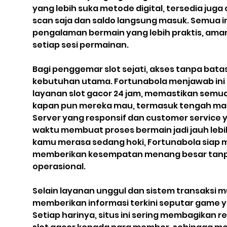
yang lebih suka metode digital, tersedia juga o
scan saja dan saldo langsung masuk. Semua 
pengalaman bermain yang lebih praktis, ama
setiap sesi permainan.
Bagi penggemar slot sejati, akses tanpa bata
kebutuhan utama. Fortunabola menjawab ini
layanan slot gacor 24 jam, memastikan semua
kapan pun mereka mau, termasuk tengah mal
Server yang responsif dan customer service y
waktu membuat proses bermain jadi jauh leb
kamu merasa sedang hoki, Fortunabola siap
memberikan kesempatan menang besar tanp
operasional.
Selain layanan unggul dan sistem transaksi m
memberikan informasi terkini seputar game y
Setiap harinya, situs ini sering membagikan 