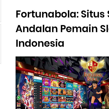
Fortunabola: Situs 
Andalan Pemain Slo
Indonesia